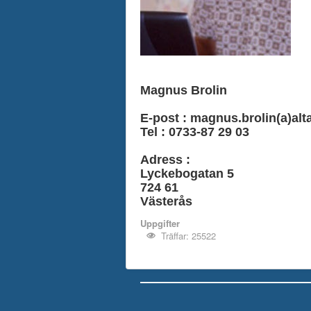
Magnus Brolin
E-post : magnus.brolin(a)al
Tel : 0733-87 29 03
Adress :
Lyckebogatan 5
724 61
Västerås
Uppgifter
Träffar: 25522