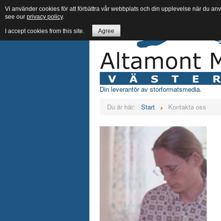
Vi använder cookies för att förbättra vår webbplats och din upplevelse när du an
see our
privacy policy
.
I accept cookies from this site.
Agree
Din leverantör av storformatsmedia.
Du är här:
Start
Kontakta oss