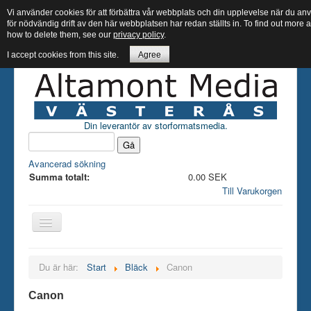
Vi använder cookies för att förbättra vår webbplats och din upplevelse när du 
för nödvändig drift av den här webbplatsen har redan ställts in. To find out more
how to delete them, see our
privacy policy
.
I accept cookies from this site.
Agree
Din leverantör av storformatsmedia.
Avancerad sökning
Summa totalt:
0.00 SEK
Till Varukorgen
Hem butik
Du är här:
Start
Bläck
Canon
Bläck
Canon
Papper