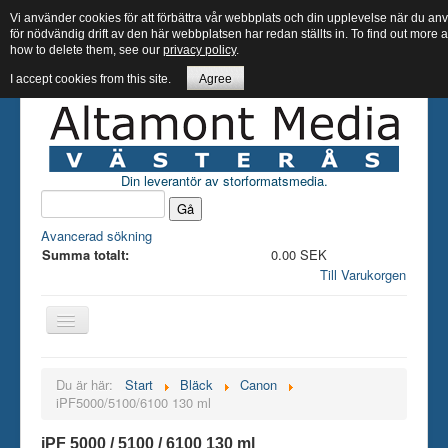
Vi använder cookies för att förbättra vår webbplats och din upplevelse när du 
för nödvändig drift av den här webbplatsen har redan ställts in. To find out more
how to delete them, see our
privacy policy
.
I accept cookies from this site.
Agree
Din leverantör av storformatsmedia.
Avancerad sökning
Summa totalt:
0.00 SEK
Till Varukorgen
Hem butik
Du är här:
Start
Bläck
Canon
iPF5000/5100/6100 130 ml
Bläck
Papper
iPF 5000 / 5100 / 6100 130 ml