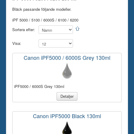
Skrivare
Bläck passande följande modeller.
Tillbehör
iPF 5000 / 5100 / 6000S / 6100 / 6200
Kontakt oss
Sortera efter:
Visa:
Canon iPF5000 / 6000S Grey 130ml
iPF5000 / 6000S Grey 130ml
Detaljer
Canon iPF5000 Black 130ml