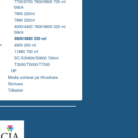
7700/9700 7900/9900 700 ml
bläck
7800 220ml
7880 220ml
4000/4400 7600/9600 220 ml
bläck
4800/4880 220 ml
4900 200 ml
de
11880 700 ml
SC-S30600/50600 700ml
T3000/T5000/T7000
HP
Media sorterat på tillverkare.
Skrivare
Tillbehör