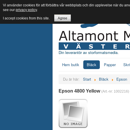
Vi använder cookies för att förbättra vår webbplats och din upplevelse när du an
see our
privacy policy
.
I accept cookies from this site.
Agree
Din leverantör av storformatsmedia.
Hem butik
Bläck
Papper
Skr
Du är här:
Start
Bläck
Epson
Epson 4800 Yellow
(Art.-nr:
1002216
)