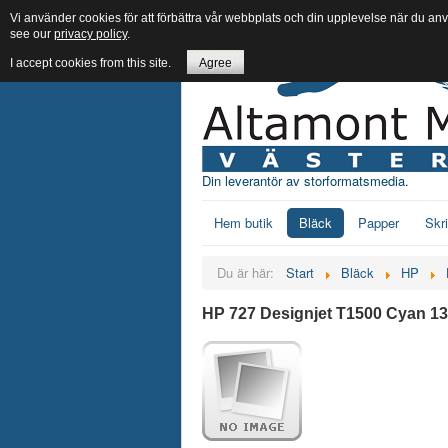
Vi använder cookies för att förbättra vår webbplats och din upplevelse när du an
see our
privacy policy
.
I accept cookies from this site.
Agree
Din leverantör av storformatsmedia.
Hem butik
Bläck
Papper
Skr
Du är här:
Start
Bläck
HP
HP 727 Designjet T1500 Cyan 1