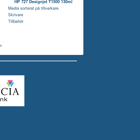
HP 727 Designjet T1500 130ml
Media sorterat på tillverkare.
Skrivare
Tillbehör
de
Tillbaka till toppen