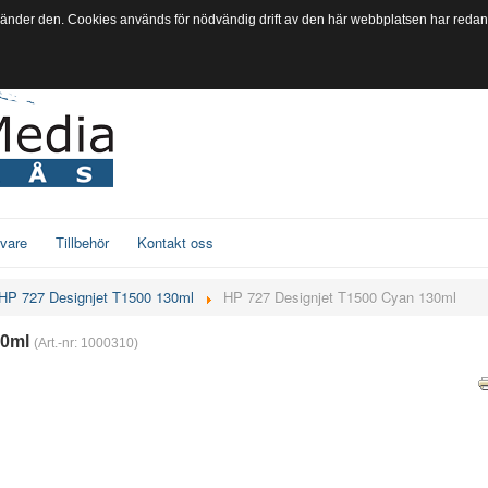
vänder den. Cookies används för nödvändig drift av den här webbplatsen har redan s
ivare
Tillbehör
Kontakt oss
HP 727 Designjet T1500 130ml
HP 727 Designjet T1500 Cyan 130ml
30ml
(Art.-nr:
1000310
)