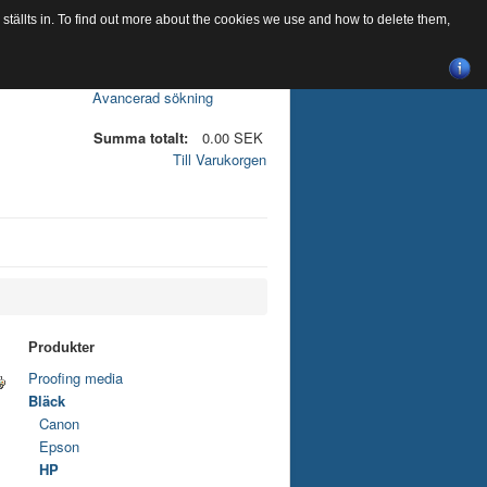
tällts in. To find out more about the cookies we use and how to delete them,
Avancerad sökning
Summa totalt:
0.00 SEK
Till Varukorgen
Produkter
Proofing media
Bläck
Canon
Epson
HP