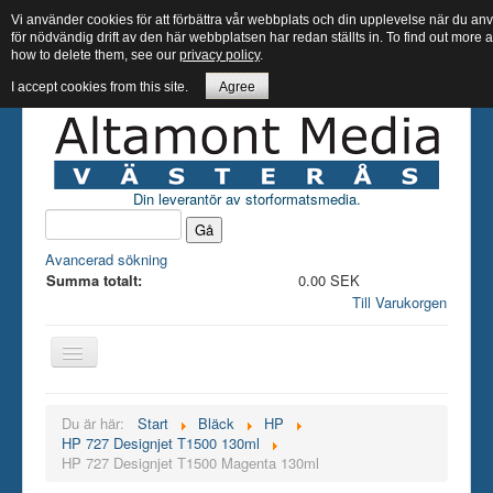
Vi använder cookies för att förbättra vår webbplats och din upplevelse när du 
för nödvändig drift av den här webbplatsen har redan ställts in. To find out more
how to delete them, see our
privacy policy
.
I accept cookies from this site.
Agree
Din leverantör av storformatsmedia.
Avancerad sökning
Summa totalt:
0.00 SEK
Till Varukorgen
Hem butik
Du är här:
Start
Bläck
HP
HP 727 Designjet T1500 130ml
Bläck
HP 727 Designjet T1500 Magenta 130ml
Papper