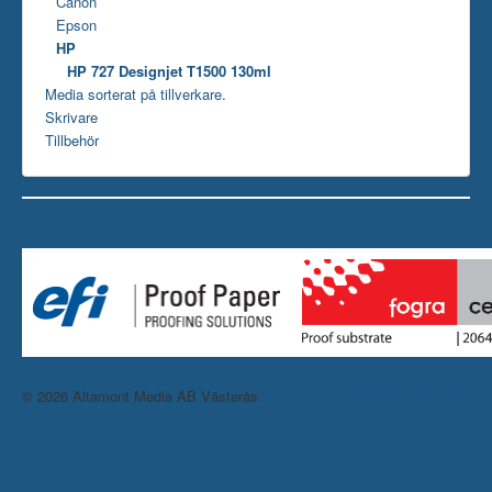
Canon
Epson
HP
HP 727 Designjet T1500 130ml
Media sorterat på tillverkare.
Skrivare
Tillbehör
© 2026 Altamont Media AB Västerås
Tillbaka till toppen